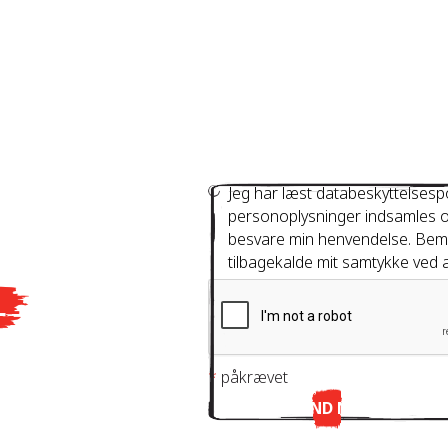
Jeg har læst databeskyttelsespo
personoplysninger indsamles o
besvare min henvendelse. Bemærk
tilbagekalde mit samtykke ved a
L
*
påkrævet
SEND NU