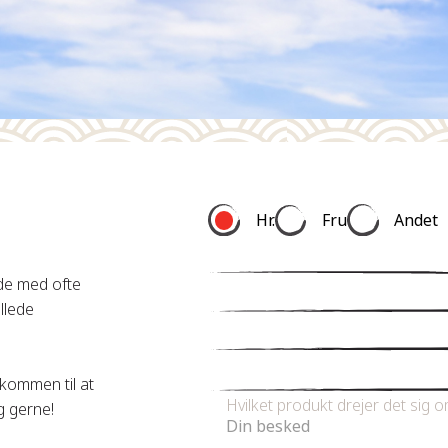
Hr.
Fru
Andet
ide med ofte
Fornavn
*
illede
E-mail
*
Telefonnummer
lkommen til at
Hvilket produkt drejer det sig 
ig gerne!