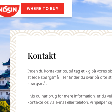
 Ramen
ifter
WHERE TO BUY
 Os
storie
Virksomheds Værdier
tighed
de Spørgsmål
Kontakt
takt
Inden du kontakter os, så tag et kig på vores s
stillede spørgsmål. Her finder du svar på ofte st
spørgsmål.
Hvis du har brug for mere information, er du ve
kontakte os via e-mail eller telefon. Vi hjælper d