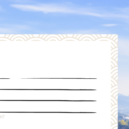
Efternavn *
om?