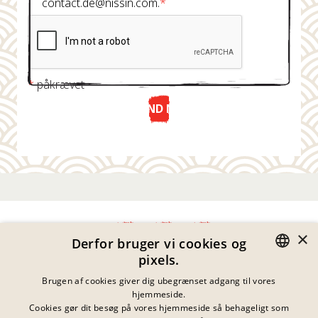
contact.de@nissin.com.
*
*
påkrævet
SEND NU
×
Derfor bruger vi cookies og
pixels.
Fortrolighedserklæring
GERMAN
Brugen af cookies giver dig ubegrænset adgang til vores
Impressum
hjemmeside.
Juridiske Meddelelser
ENGLISH
Cookies gør dit besøg på vores hjemmeside så behageligt som
Kontakt