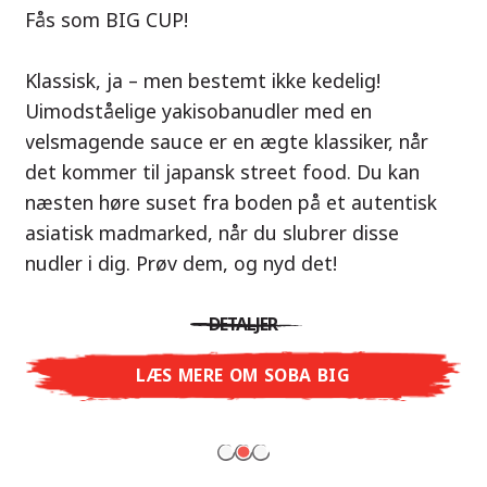
Vores anbefaling: Tag på smagseventyr til
Fås som BIG CUP!
Thailand med Nissin Ramen Thai Roasted
Nu i varianterne Shoyu Yuzu, Spicy Miso &
Chicken!
Klassisk, ja – men bestemt ikke kedelig!
Tonkotsu!
Uimodståelige yakisobanudler med en
En ramen-suppe er en perfekt balance af
velsmagende sauce er en ægte klassiker, når
Tre smagsuniverser, ét mål: ægte ramen i
harmoniske smage – præcis som det
det kommer til japansk street food. Du kan
restaurantkvalitet – uden restauranten.
thailandske køkken. Den karamelliserede
næsten høre suset fra boden på et autentisk
Med Nissin Ramen Premium oplever du japansk
kyllingesmag kombineret med duften af ristet
asiatisk madmarked, når du slubrer disse
ramen på et helt nyt niveau: frisk og aromatisk
hvidløg giver dig en autentisk asiatisk
nudler i dig. Prøv dem, og nyd det!
med Shoyu Yuzu, krydret og fyldig med Spicy
smagsoplevelse.
Miso eller cremet og rund med Tonkotsu. Ægte
DETALJER
restaurantsmag – lige til at nyde derhjemme!
DETALJER
LÆS MERE OM SOBA BIG
LÆS MERE
LÆS MERE OM NISSIN RAMEN