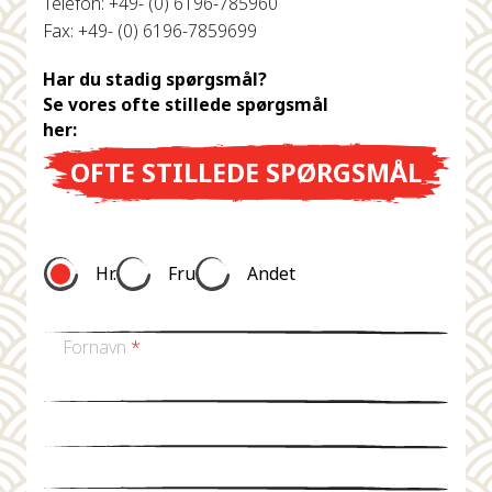
Telefon: +49- (0) 6196-785960
Fax: +49- (0) 6196-7859699
Har du stadig spørgsmål?
Se vores ofte stillede spørgsmål
her:
OFTE STILLEDE SPØRGSMÅL
Hr.
Fru
Andet
Fornavn
*
Efternavn *
E-mail
*