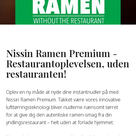
Om Os
s Grundlægger
res Historie
omheds Værdier
Nissin Ramen Premium -
redygtighed
Restaurantoplevelsen, uden
restauranten!
Ofte
Stillede
pørgsmål
Oplev en ny måde at nyde dine instantnudler på med
Nissin Ramen Premium. Takket være vores innovative
lufttørringsteknologi bliver nudlerne nænsomt tørret
Kontakt
for at give dig den autentiske ramen-smag fra din
yndlingsrestaurant – helt uden at forlade hjemmet.