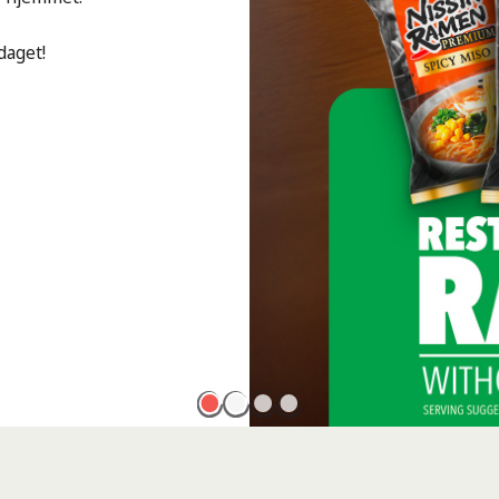
daget!