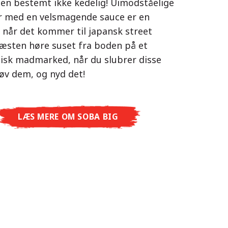
 men bestemt ikke kedelig! Uimodståelige
s som det thailandske køkken. Den
r med en velsmagende sauce er en
rser, ét mål: ægte ramen i
de kyllingesmag kombineret med duften
, når det kommer til japansk street
itet – uden restauranten.
øg giver dig en autentisk asiatisk
æsten høre suset fra boden på et
men Premium oplever du japansk
e.
tisk madmarked, når du slubrer disse
lt nyt niveau: frisk og aromatisk med
røv dem, og nyd det!
ydret og fyldig med Spicy Miso eller
d med Tonkotsu. Ægte restaurantsmag
LÆS MERE OM NISSIN RAMEN
yde derhjemme!
LÆS MERE OM SOBA BIG