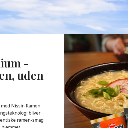
ium -
en, uden
å med Nissin Ramen
ngsteknologi bliver
utentiske ramen-smag
de hjemmet.