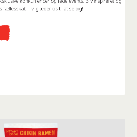
eksklusive konkurrencer og fede events. Bliv inspireret og
 fællesskab – vi glæder os til at se dig!