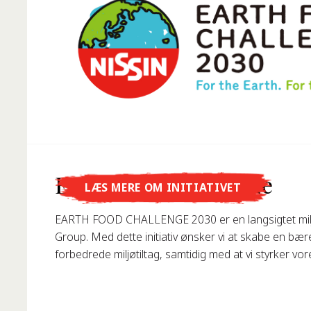
Vidste du, at...
Earth Food Challenge
LÆS MERE OM INITIATIVET
... Nissin Foods GmbH blev grundlagt i Tyskland i 19
EARTH FOOD CHALLENGE 2030 er en langsigtet milj
Group. Med dette initiativ ønsker vi at skabe en bæ
forbedrede miljøtiltag, samtidig med at vi styrker vo