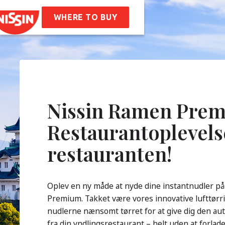
 Ramen
ifter
WHERE TO BUY
 Os
storie
Virksomheds Værdier
tighed
de Spørgsmål
Nissin Ramen Prem
Restaurantoplevels
takt
restauranten!
Oplev en ny måde at nyde dine instantnudler p
Premium. Takket være vores innovative lufttørri
nudlerne nænsomt tørret for at give dig den a
fra din yndlingsrestaurant – helt uden at forla