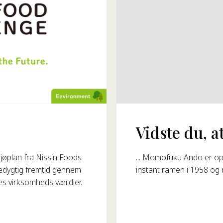
Vidste du, at
93?
... Momofuku Ando er op
øplan fra Nissin Foods
instant ramen i 1958 og 
redygtig fremtid gennem
res virksomheds værdier.