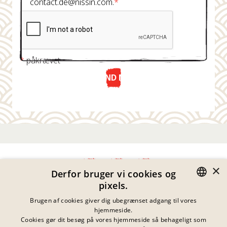
contact.de@nissin.com.
*
*
påkrævet
SEND NU
×
Derfor bruger vi cookies og
pixels.
Fortrolighedserklæring
GERMAN
Brugen af cookies giver dig ubegrænset adgang til vores
Impressum
hjemmeside.
Juridiske Meddelelser
ENGLISH
Cookies gør dit besøg på vores hjemmeside så behageligt som
Kontakt