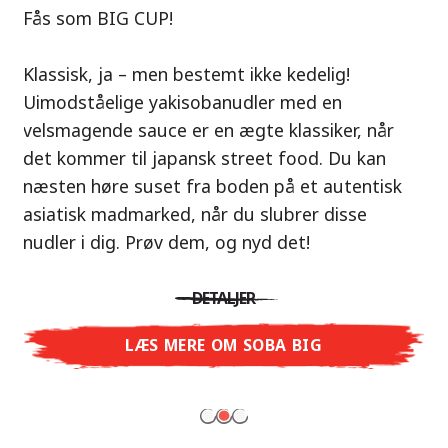
Vores anbefaling: Tag på smagseventyr til
Fås som BIG CUP!
Thailand med Nissin Ramen Thai Roasted
Nu i varianterne Shoyu Yuzu, Spicy Miso &
Chicken!
Klassisk, ja – men bestemt ikke kedelig!
Tonkotsu!
Uimodståelige yakisobanudler med en
En ramen-suppe er en perfekt balance af
velsmagende sauce er en ægte klassiker, når
Tre smagsuniverser, ét mål: ægte ramen i
harmoniske smage – præcis som det
det kommer til japansk street food. Du kan
restaurantkvalitet – uden restauranten.
thailandske køkken. Den karamelliserede
næsten høre suset fra boden på et autentisk
Med Nissin Ramen Premium oplever du japansk
kyllingesmag kombineret med duften af ristet
asiatisk madmarked, når du slubrer disse
ramen på et helt nyt niveau: frisk og aromatisk
hvidløg giver dig en autentisk asiatisk
nudler i dig. Prøv dem, og nyd det!
med Shoyu Yuzu, krydret og fyldig med Spicy
smagsoplevelse.
Miso eller cremet og rund med Tonkotsu. Ægte
DETALJER
restaurantsmag – lige til at nyde derhjemme!
DETALJER
LÆS MERE OM SOBA BIG
LÆS MERE
LÆS MERE OM NISSIN RAMEN