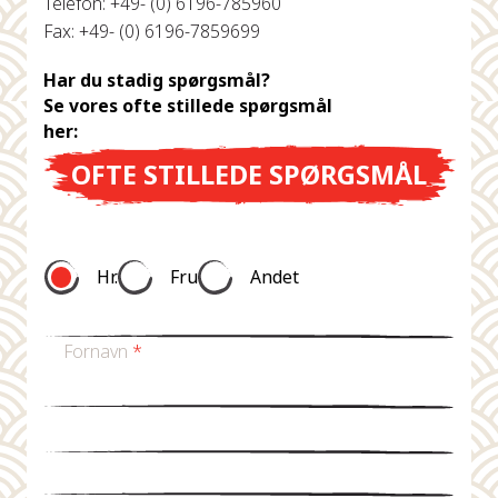
Telefon: +49- (0) 6196-785960
Fax: +49- (0) 6196-7859699
Har du stadig spørgsmål?
Se vores ofte stillede spørgsmål
her:
OFTE STILLEDE SPØRGSMÅL
Hr.
Fru
Andet
Fornavn
*
Efternavn *
E-mail
*