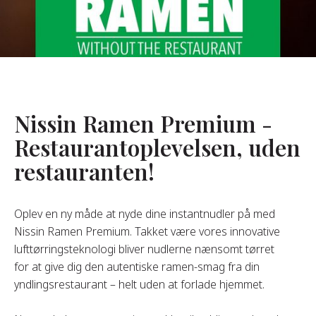
Om Os
s Grundlægger
res Historie
omheds Værdier
Nissin Ramen Premium -
redygtighed
Restaurantoplevelsen, uden
restauranten!
Ofte
Stillede
pørgsmål
Oplev en ny måde at nyde dine instantnudler på med
Nissin Ramen Premium. Takket være vores innovative
lufttørringsteknologi bliver nudlerne nænsomt tørret
Kontakt
for at give dig den autentiske ramen-smag fra din
yndlingsrestaurant – helt uden at forlade hjemmet.