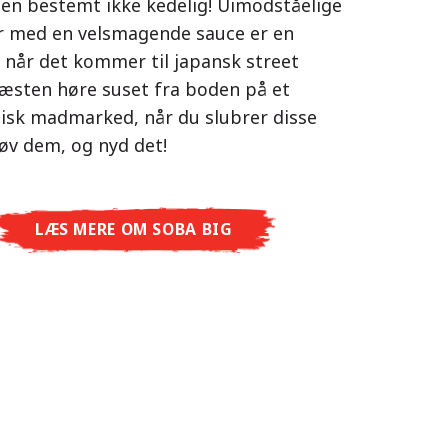
 men bestemt ikke kedelig! Uimodståelige
s som det thailandske køkken. Den
r med en velsmagende sauce er en
rser, ét mål: ægte ramen i
de kyllingesmag kombineret med duften
, når det kommer til japansk street
itet – uden restauranten.
øg giver dig en autentisk asiatisk
æsten høre suset fra boden på et
men Premium oplever du japansk
e.
tisk madmarked, når du slubrer disse
lt nyt niveau: frisk og aromatisk med
røv dem, og nyd det!
ydret og fyldig med Spicy Miso eller
d med Tonkotsu. Ægte restaurantsmag
LÆS MERE OM NISSIN RAMEN
yde derhjemme!
LÆS MERE OM SOBA BIG