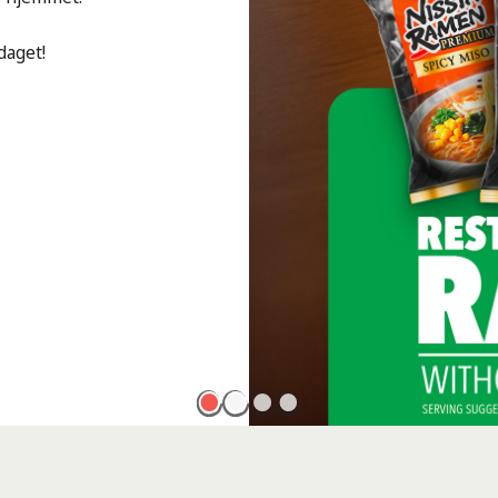
daget!