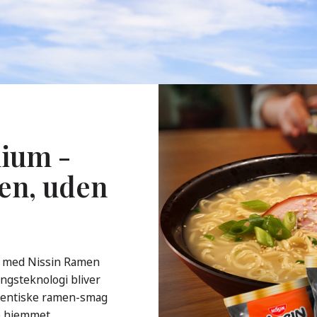
ium -
en, uden
å med Nissin Ramen
ngsteknologi bliver
utentiske ramen-smag
de hjemmet.