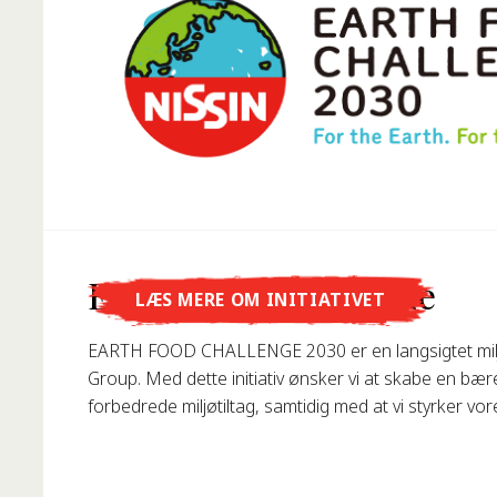
Vidste du, at...
Earth Food Challenge
LÆS MERE OM INITIATIVET
... Nissin Foods GmbH blev grundlagt i Tyskland i 19
EARTH FOOD CHALLENGE 2030 er en langsigtet milj
Group. Med dette initiativ ønsker vi at skabe en bæ
forbedrede miljøtiltag, samtidig med at vi styrker vo