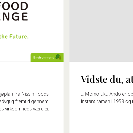
Vidste du, at
93?
... Momofuku Ando er op
øplan fra Nissin Foods
instant ramen i 1958 og 
redygtig fremtid gennem
res virksomheds værdier.