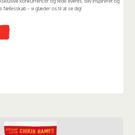
eksklusive konkurrencer og fede events. Bliv inspireret og
 fællesskab – vi glæder os til at se dig!