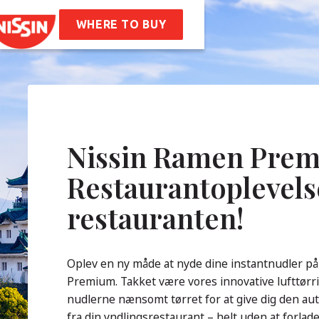
 Ramen
ifter
WHERE TO BUY
 Os
storie
Virksomheds Værdier
tighed
de Spørgsmål
Nissin Ramen Prem
Restaurantoplevels
takt
restauranten!
Oplev en ny måde at nyde dine instantnudler p
Premium. Takket være vores innovative lufttørri
nudlerne nænsomt tørret for at give dig den a
fra din yndlingsrestaurant – helt uden at forla