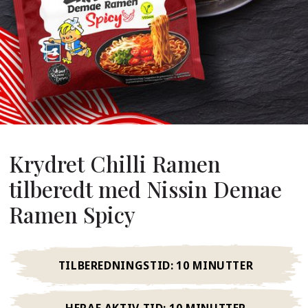
Om Os
s Grundlægger
res Historie
omheds Værdier
redygtighed
Krydret Chilli Ramen
Ofte
Stillede
tilberedt med Nissin Demae
pørgsmål
Ramen Spicy
Kontakt
TILBEREDNINGSTID:
10 MINUTTER
HERAF AKTIV TID:
10 MINUTTER