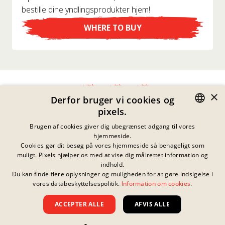
bestille dine yndlingsprodukter hjem!
WHERE TO BUY
×
Derfor bruger vi cookies og
pixels.
Fortrolighedserklæring
GERMAN
Brugen af cookies giver dig ubegrænset adgang til vores
Impressum
hjemmeside.
Juridiske Meddelelser
ENGLISH
Cookies gør dit besøg på vores hjemmeside så behageligt som
Kontakt
muligt. Pixels hjælper os med at vise dig målrettet information og
FRENCH
Cookies
indhold.
Ofte Stillede Spørgsmål
Du kan finde flere oplysninger og muligheden for at gøre indsigelse i
Der er ingen aktuelle
DANISH
konkurrencer i
vores databeskyttelsespolitik.
Information om cookies
.
Downloader
øjeblikket
SWEDISH
Whistleblowing
ACCEPTER ALLE
AFVIS ALLE
Vilkår Og Betingelser
HUNGARIAN
Ophavsret ©
2026
Nissin Foods GmbH