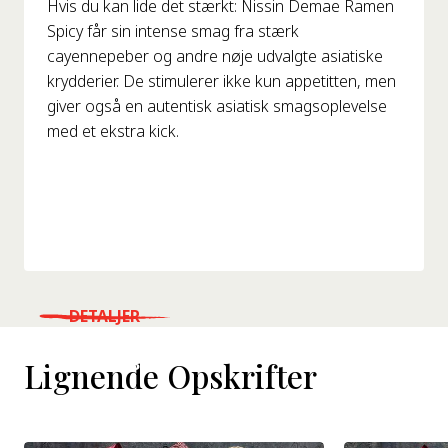
Hvis du kan lide det stærkt: Nissin Demae Ramen
Spicy får sin intense smag fra stærk
cayennepeber og andre nøje udvalgte asiatiske
krydderier. De stimulerer ikke kun appetitten, men
giver også en autentisk asiatisk smagsoplevelse
med et ekstra kick.
DETALJER
WHERE TO BUY
Lignende Opskrifter