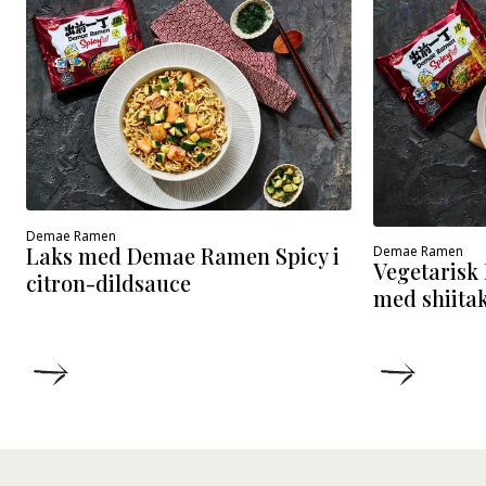
Demae Ramen
Laks med Demae Ramen Spicy i
Demae Ramen
Vegetarisk
citron-dildsauce
med shiita
DETALJER
DETALJ