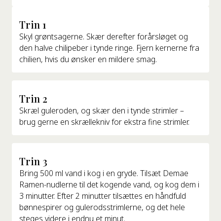
Trin 1
Skyl grøntsagerne. Skær derefter forårsløget og
den halve chilipeber i tynde ringe. Fjern kernerne fra
chilien, hvis du ønsker en mildere smag.
Trin 2
Skræl guleroden, og skær den i tynde strimler –
brug gerne en skrællekniv for ekstra fine strimler.
Trin 3
Bring 500 ml vand i kog i en gryde. Tilsæt Demae
Ramen-nudlerne til det kogende vand, og kog dem i
3 minutter. Efter 2 minutter tilsættes en håndfuld
bønnespirer og gulerodsstrimlerne, og det hele
steges videre i endnu et minut.