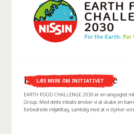
Vidste du, at...
Earth Food Challenge
LÆS MERE OM INITIATIVET
... Nissin Foods GmbH blev grundlagt i Tyskland i 19
EARTH FOOD CHALLENGE 2030 er en langsigtet milj
Group. Med dette initiativ ønsker vi at skabe en bæ
forbedrede miljøtiltag, samtidig med at vi styrker vo