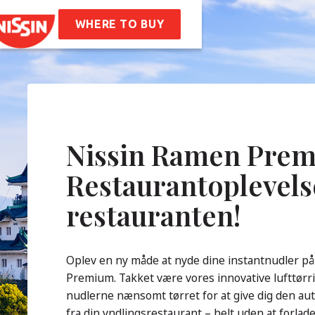
 Ramen
ifter
WHERE TO BUY
 Os
storie
Virksomheds Værdier
tighed
de Spørgsmål
Nissin Ramen Prem
Restaurantoplevels
takt
restauranten!
Oplev en ny måde at nyde dine instantnudler p
Premium. Takket være vores innovative lufttørri
nudlerne nænsomt tørret for at give dig den a
fra din yndlingsrestaurant – helt uden at forla