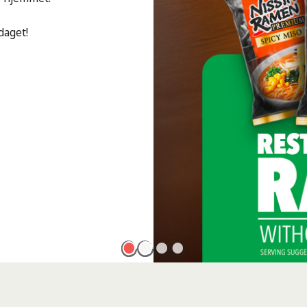
daget!