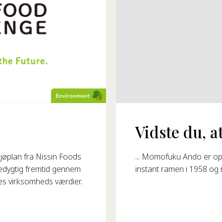
Vidste du, at
93?
... Momofuku Ando er op
øplan fra Nissin Foods
instant ramen i 1958 og 
redygtig fremtid gennem
res virksomheds værdier.