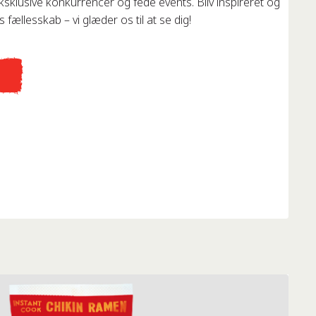
eksklusive konkurrencer og fede events. Bliv inspireret og
 fællesskab – vi glæder os til at se dig!