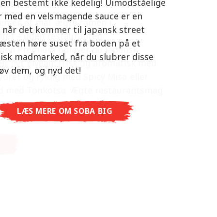
 men bestemt ikke kedelig! Uimodståelige
s som det thailandske køkken. Den
r med en velsmagende sauce er en
rser, ét mål: ægte ramen i
de kyllingesmag kombineret med duften
, når det kommer til japansk street
itet – uden restauranten.
øg giver dig en autentisk asiatisk
æsten høre suset fra boden på et
men Premium oplever du japansk
e.
tisk madmarked, når du slubrer disse
lt nyt niveau: frisk og aromatisk med
røv dem, og nyd det!
ydret og fyldig med Spicy Miso eller
d med Tonkotsu. Ægte restaurantsmag
LÆS MERE OM NISSIN RAMEN
yde derhjemme!
LÆS MERE OM SOBA BIG