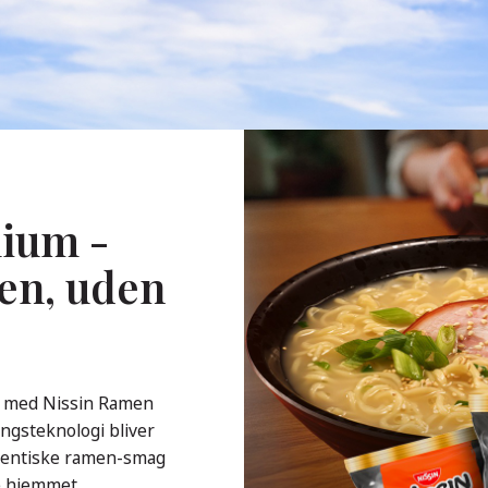
ium -
en, uden
å med Nissin Ramen
ngsteknologi bliver
utentiske ramen-smag
de hjemmet.