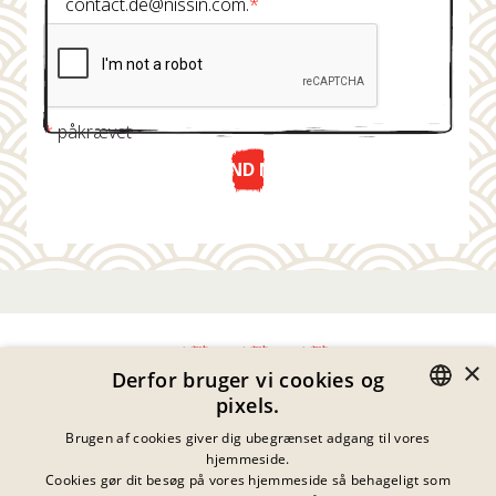
contact.de@nissin.com.
*
*
påkrævet
SEND NU
×
Derfor bruger vi cookies og
pixels.
Fortrolighedserklæring
GERMAN
Brugen af cookies giver dig ubegrænset adgang til vores
Impressum
hjemmeside.
Juridiske Meddelelser
ENGLISH
Cookies gør dit besøg på vores hjemmeside så behageligt som
Kontakt