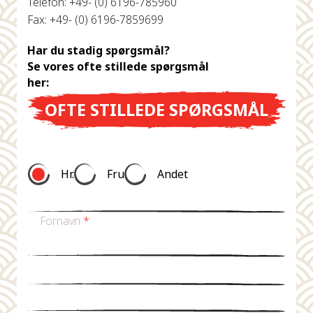
Telefon: +49- (0) 6196-785960
Fax: +49- (0) 6196-7859699
Har du stadig spørgsmål?
Se vores ofte stillede spørgsmål
her:
OFTE STILLEDE SPØRGSMÅL
Hr.
Fru
Andet
Fornavn
*
Efternavn *
E-mail
*