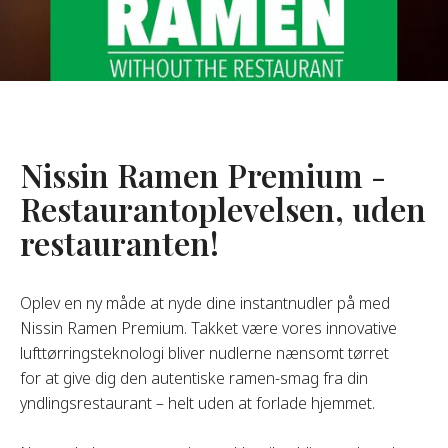
Om Os
s Grundlægger
res Historie
omheds Værdier
Nissin Ramen Premium -
redygtighed
Restaurantoplevelsen, uden
restauranten!
Ofte
Stillede
pørgsmål
Oplev en ny måde at nyde dine instantnudler på med
Nissin Ramen Premium. Takket være vores innovative
lufttørringsteknologi bliver nudlerne nænsomt tørret
Kontakt
for at give dig den autentiske ramen-smag fra din
yndlingsrestaurant – helt uden at forlade hjemmet.