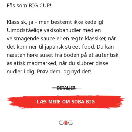
Vores anbefaling: Tag på smagseventyr til
Fås som BIG CUP!
Thailand med Nissin Ramen Thai Roasted
Nu i varianterne Shoyu Yuzu, Spicy Miso &
Chicken!
Klassisk, ja – men bestemt ikke kedelig!
Tonkotsu!
Uimodståelige yakisobanudler med en
En ramen-suppe er en perfekt balance af
velsmagende sauce er en ægte klassiker, når
Tre smagsuniverser, ét mål: ægte ramen i
harmoniske smage – præcis som det
det kommer til japansk street food. Du kan
restaurantkvalitet – uden restauranten.
thailandske køkken. Den karamelliserede
næsten høre suset fra boden på et autentisk
Med Nissin Ramen Premium oplever du japansk
kyllingesmag kombineret med duften af ristet
asiatisk madmarked, når du slubrer disse
ramen på et helt nyt niveau: frisk og aromatisk
hvidløg giver dig en autentisk asiatisk
nudler i dig. Prøv dem, og nyd det!
med Shoyu Yuzu, krydret og fyldig med Spicy
smagsoplevelse.
Miso eller cremet og rund med Tonkotsu. Ægte
DETALJER
restaurantsmag – lige til at nyde derhjemme!
DETALJER
LÆS MERE OM SOBA BIG
LÆS MERE
LÆS MERE OM NISSIN RAMEN