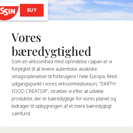
BUY
Vores
Hjem
bæredygtighed
rodukter
Som en virksomhed med oprindelse i Japan er vi
forpligtet til at levere autentiske asiatiske
les (Ramen Style)
smagsoplevelser til forbrugere i hele Europa. Med
udgangspunkt i vores virksomhedsvision, "EARTH
 Noodles Soba
FOOD CREATOR", stræber vi efter at udvikle
emae Ramen
produkter, der er bæredygtige for vores planet og
Soba Bag
bidrager til opbygningen af et mere bæredygtigt
issin Ramen
samfund.
pskrifter