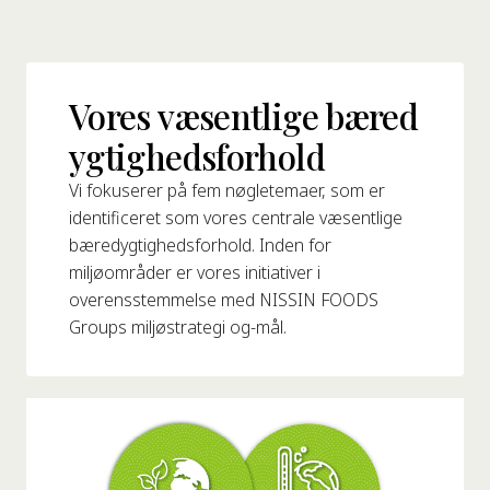
Om Os
s Grundlægger
Vores væsentlige bæred
res Historie
ygtighedsforhold
omheds Værdier
redygtighed
Vi fokuserer på fem nøgletemaer, som er
identificeret som vores centrale væsentlige
bæredygtighedsforhold. Inden for
Ofte
miljøområder er vores initiativer i
Stillede
overensstemmelse med NISSIN FOODS
pørgsmål
Groups miljøstrategi og-mål.
Kontakt