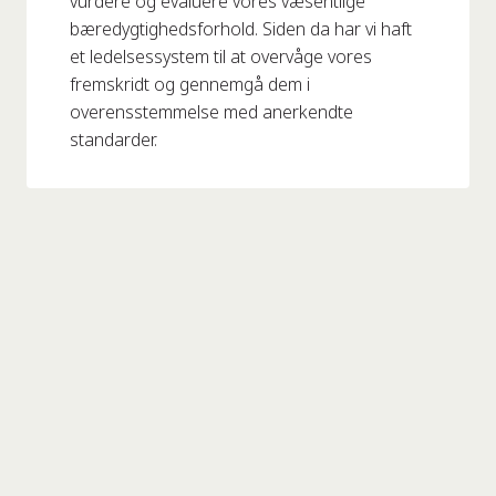
vurdere og evaluere vores væsentlige
bæredygtighedsforhold. Siden da har vi haft
et ledelsessystem til at overvåge vores
fremskridt og gennemgå dem i
overensstemmelse med anerkendte
standarder.
Trin 1
Tr
Interessentanalyse
V
o
Vi identificerer centrale interessenter på
tværs af vores værdikæde og går i direkte
Me
dialog med dem for at vurdere
id
bæredygtighedsforhold, der er væsentlige
på