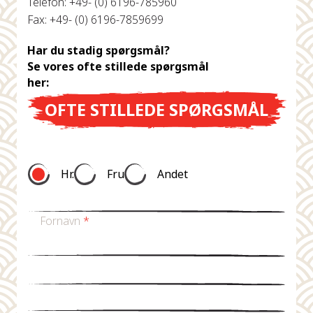
Telefon: +49- (0) 6196-785960
Fax: +49- (0) 6196-7859699
Har du stadig spørgsmål?
Se vores ofte stillede spørgsmål
her:
OFTE STILLEDE SPØRGSMÅL
Hr.
Fru
Andet
Fornavn
*
Efternavn *
E-mail
*