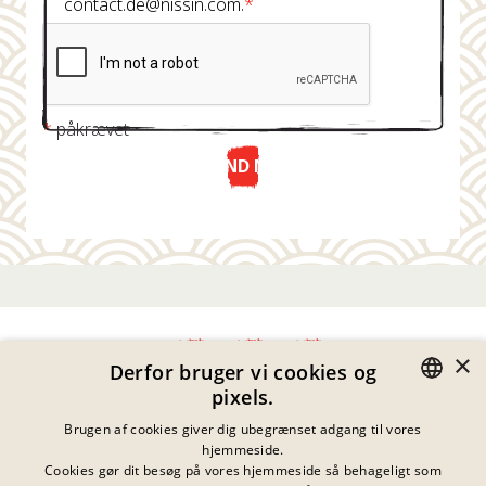
contact.de@nissin.com.
*
*
påkrævet
SEND NU
×
Derfor bruger vi cookies og
pixels.
Fortrolighedserklæring
GERMAN
Brugen af cookies giver dig ubegrænset adgang til vores
Impressum
hjemmeside.
Juridiske Meddelelser
ENGLISH
Cookies gør dit besøg på vores hjemmeside så behageligt som
Kontakt