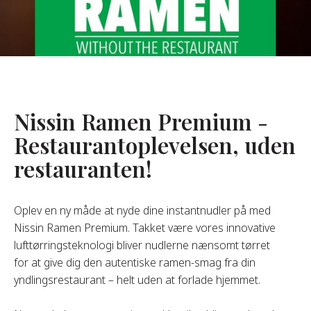
Om Os
s Grundlægger
res Historie
omheds Værdier
Nissin Ramen Premium -
redygtighed
Restaurantoplevelsen, uden
restauranten!
Ofte
Stillede
pørgsmål
Oplev en ny måde at nyde dine instantnudler på med
Nissin Ramen Premium. Takket være vores innovative
lufttørringsteknologi bliver nudlerne nænsomt tørret
Kontakt
for at give dig den autentiske ramen-smag fra din
yndlingsrestaurant – helt uden at forlade hjemmet.