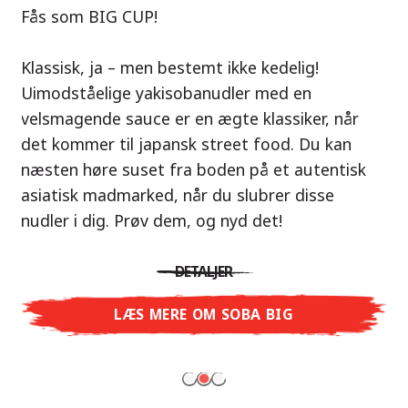
Vores anbefaling: Tag på smagseventyr til
Fås som BIG CUP!
Thailand med Nissin Ramen Thai Roasted
Nu i varianterne Shoyu Yuzu, Spicy Miso &
Chicken!
Klassisk, ja – men bestemt ikke kedelig!
Tonkotsu!
Uimodståelige yakisobanudler med en
En ramen-suppe er en perfekt balance af
velsmagende sauce er en ægte klassiker, når
Tre smagsuniverser, ét mål: ægte ramen i
harmoniske smage – præcis som det
det kommer til japansk street food. Du kan
restaurantkvalitet – uden restauranten.
thailandske køkken. Den karamelliserede
næsten høre suset fra boden på et autentisk
Med Nissin Ramen Premium oplever du japansk
kyllingesmag kombineret med duften af ristet
asiatisk madmarked, når du slubrer disse
ramen på et helt nyt niveau: frisk og aromatisk
hvidløg giver dig en autentisk asiatisk
nudler i dig. Prøv dem, og nyd det!
med Shoyu Yuzu, krydret og fyldig med Spicy
smagsoplevelse.
Miso eller cremet og rund med Tonkotsu. Ægte
DETALJER
restaurantsmag – lige til at nyde derhjemme!
DETALJER
LÆS MERE OM SOBA BIG
LÆS MERE
LÆS MERE OM NISSIN RAMEN