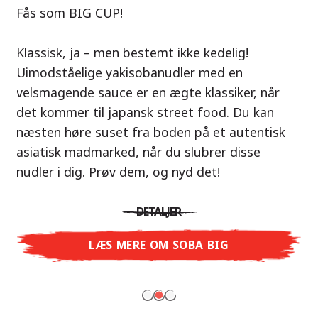
Vores anbefaling: Tag på smagseventyr til
Fås som BIG CUP!
Thailand med Nissin Ramen Thai Roasted
Nu i varianterne Shoyu Yuzu, Spicy Miso &
Chicken!
Klassisk, ja – men bestemt ikke kedelig!
Tonkotsu!
Uimodståelige yakisobanudler med en
En ramen-suppe er en perfekt balance af
velsmagende sauce er en ægte klassiker, når
Tre smagsuniverser, ét mål: ægte ramen i
harmoniske smage – præcis som det
det kommer til japansk street food. Du kan
restaurantkvalitet – uden restauranten.
thailandske køkken. Den karamelliserede
næsten høre suset fra boden på et autentisk
Med Nissin Ramen Premium oplever du japansk
kyllingesmag kombineret med duften af ristet
asiatisk madmarked, når du slubrer disse
ramen på et helt nyt niveau: frisk og aromatisk
hvidløg giver dig en autentisk asiatisk
nudler i dig. Prøv dem, og nyd det!
med Shoyu Yuzu, krydret og fyldig med Spicy
smagsoplevelse.
Miso eller cremet og rund med Tonkotsu. Ægte
DETALJER
restaurantsmag – lige til at nyde derhjemme!
DETALJER
LÆS MERE OM SOBA BIG
LÆS MERE
LÆS MERE OM NISSIN RAMEN