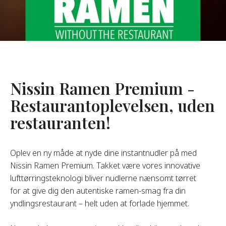
Om Os
s Grundlægger
res Historie
omheds Værdier
Nissin Ramen Premium -
redygtighed
Restaurantoplevelsen, uden
restauranten!
Ofte
Stillede
pørgsmål
Oplev en ny måde at nyde dine instantnudler på med
Nissin Ramen Premium. Takket være vores innovative
lufttørringsteknologi bliver nudlerne nænsomt tørret
Kontakt
for at give dig den autentiske ramen-smag fra din
yndlingsrestaurant – helt uden at forlade hjemmet.