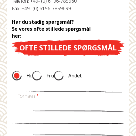
Telefon: +49- (0) 6196-785960
Fax: +49- (0) 6196-7859699
Har du stadig spørgsmål?
Se vores ofte stillede spørgsmål
her:
OFTE STILLEDE SPØRGSMÅL
Hr.
Fru
Andet
Fornavn
*
Efternavn *
E-mail
*