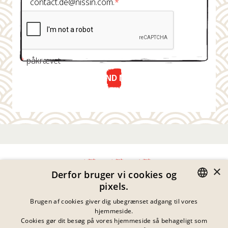
contact.de@nissin.com.
*
*
påkrævet
SEND NU
×
Derfor bruger vi cookies og
pixels.
Fortrolighedserklæring
GERMAN
Brugen af cookies giver dig ubegrænset adgang til vores
Impressum
hjemmeside.
Juridiske Meddelelser
ENGLISH
Cookies gør dit besøg på vores hjemmeside så behageligt som
Kontakt