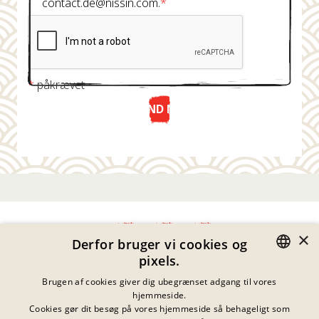
contact.de@nissin.com.
*
*
påkrævet
SEND NU
×
Derfor bruger vi cookies og
pixels.
Fortrolighedserklæring
GERMAN
Brugen af cookies giver dig ubegrænset adgang til vores
Impressum
hjemmeside.
Juridiske Meddelelser
ENGLISH
Cookies gør dit besøg på vores hjemmeside så behageligt som
Kontakt