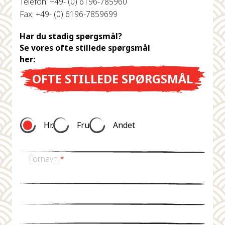
Telefon: +49- (0) 6196-785960
Fax: +49- (0) 6196-7859699
Har du stadig spørgsmål?
Se vores ofte stillede spørgsmål
her:
OFTE STILLEDE SPØRGSMÅL
Hr.
Fru
Andet
Fornavn
*
Efternavn *
E-mail
*