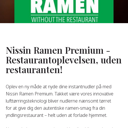
Om Os
s Grundlægger
res Historie
omheds Værdier
Nissin Ramen Premium -
redygtighed
Restaurantoplevelsen, uden
restauranten!
Ofte
Stillede
pørgsmål
Oplev en ny måde at nyde dine instantnudler på med
Nissin Ramen Premium. Takket være vores innovative
lufttørringsteknologi bliver nudlerne nænsomt tørret
Kontakt
for at give dig den autentiske ramen-smag fra din
yndlingsrestaurant – helt uden at forlade hjemmet.