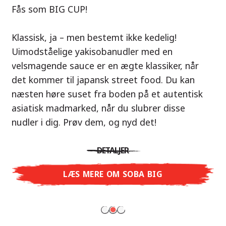
Vores anbefaling: Tag på smagseventyr til
Fås som BIG CUP!
Thailand med Nissin Ramen Thai Roasted
Nu i varianterne Shoyu Yuzu, Spicy Miso &
Chicken!
Klassisk, ja – men bestemt ikke kedelig!
Tonkotsu!
Uimodståelige yakisobanudler med en
En ramen-suppe er en perfekt balance af
velsmagende sauce er en ægte klassiker, når
Tre smagsuniverser, ét mål: ægte ramen i
harmoniske smage – præcis som det
det kommer til japansk street food. Du kan
restaurantkvalitet – uden restauranten.
thailandske køkken. Den karamelliserede
næsten høre suset fra boden på et autentisk
Med Nissin Ramen Premium oplever du japansk
kyllingesmag kombineret med duften af ristet
asiatisk madmarked, når du slubrer disse
ramen på et helt nyt niveau: frisk og aromatisk
hvidløg giver dig en autentisk asiatisk
nudler i dig. Prøv dem, og nyd det!
med Shoyu Yuzu, krydret og fyldig med Spicy
smagsoplevelse.
Miso eller cremet og rund med Tonkotsu. Ægte
DETALJER
restaurantsmag – lige til at nyde derhjemme!
DETALJER
LÆS MERE OM SOBA BIG
LÆS MERE
LÆS MERE OM NISSIN RAMEN